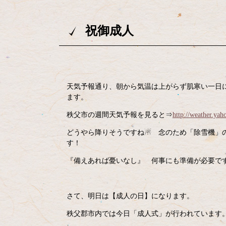
祝御成人
天気予報通り、朝から気温は上がらず肌寒い一日
ます。
秩父市の週間天気予報を見ると⇒
http://weather.yah
どうやら降りそうですね☃ 念のため「除雪機」
す！
『備えあれば憂いなし』 何事にも準備が必要で
さて、明日は【成人の日】になります。
秩父郡市内では今日「成人式」が行われています