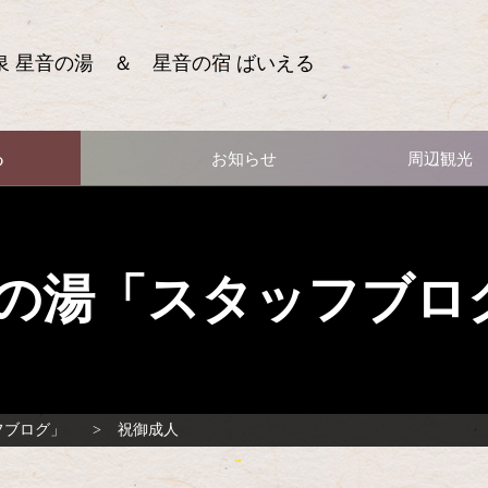
泉 星音の湯 ＆ 星音の宿 ばいえる
る
お知らせ
周辺観光
の湯「スタッフブロ
フブログ」
祝御成人