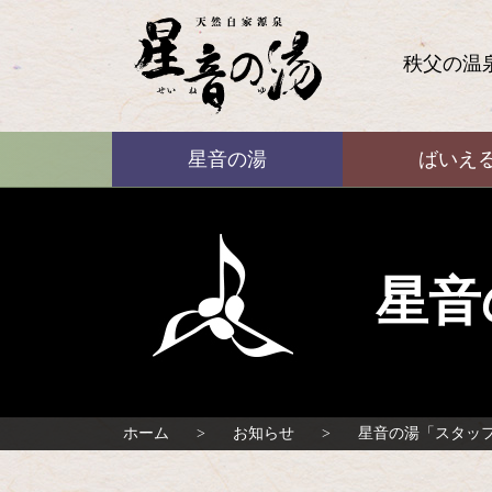
コ
ン
テ
秩父の温
ン
ツ
本
ばいえる
文
星音の湯
ばいえ
へ
ス
キ
ッ
プ
星音
ホーム
お知らせ
星音の湯「スタッ