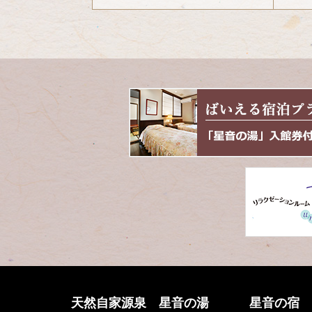
コ
ペ
ン
ー
テ
ジ
ン
の
ツ
先
本
頭
文
へ
の
戻
先
る
頭
へ
戻
る
天然自家源泉 星音の湯
星音の宿