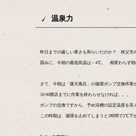
温泉力
昨日までの厳しい寒さも和らいだのか？ 秩父市
因みに、今朝の最低気温は－4℃。 相変わらず朝は
さて、今朝は「露天風呂」の循環ポンプ交換作業
10:00開店までに作業を終わらせなければ。。。
ポンプの交換ですから、予め浴槽の設定温度を高く(
この時期は、循環を止めてしまうと1時間で2℃下