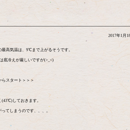
2017年1月1
の最高気温は、9℃まで上がるそうです。
底冷えが厳しいですが(>_<)
からスタート＞＞＞
43℃)しておきます。
がってしまうのです、、、。