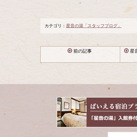
カテゴリ：
星音の湯「スタッフブログ」
前の記事
星
コ
ペ
ン
ー
テ
ジ
ン
の
ツ
先
本
頭
文
へ
の
戻
先
る
頭
へ
戻