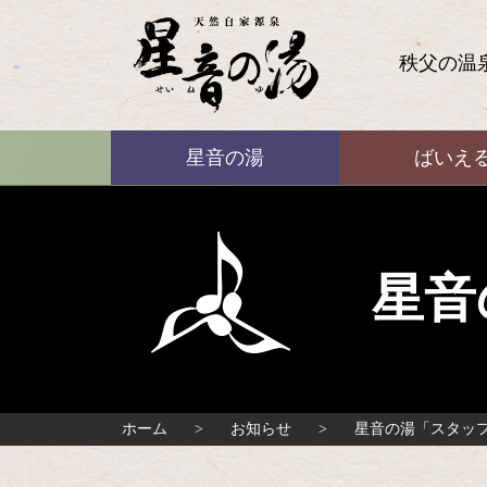
コ
ン
テ
秩父の温
ン
ツ
本
ばいえる
文
星音の湯
ばいえ
へ
ス
キ
ッ
プ
星音
ホーム
お知らせ
星音の湯「スタッ