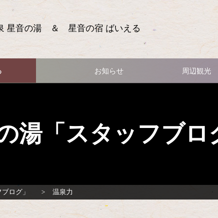
泉 星音の湯 ＆ 星音の宿 ばいえる
る
お知らせ
周辺観光
の湯「スタッフブロ
フブログ」
温泉力