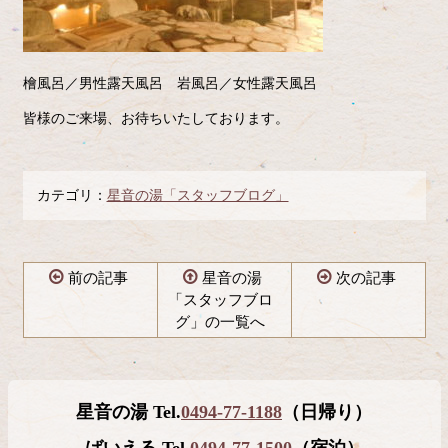
檜風呂／男性露天風呂 岩風呂／女性露天風呂
皆様のご来場、お待ちいたしております。
カテゴリ：
星音の湯「スタッフブログ」
前の記事
星音の湯
次の記事
「スタッフブロ
グ」の一覧へ
コ
ペ
ン
ー
テ
ジ
星音の湯 Tel.
0494-77-1188
（日帰り）
ン
の
ツ
先