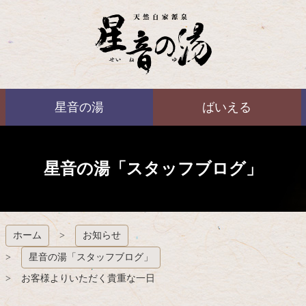
コ
ン
テ
ン
ツ
本
ばいえる
文
星音の湯
ばいえる
へ
ス
キ
ッ
プ
星音の湯「スタッフブログ」
ホーム
お知らせ
星音の湯「スタッフブログ」
お客様よりいただく貴重な一日