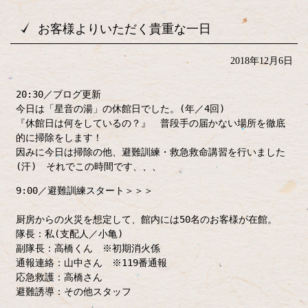
お客様よりいただく貴重な一日
2018年12月6日
20:30／ブログ更新
今日は「星音の湯」の休館日でした。(年／4回)
『休館日は何をしているの？』 普段手の届かない場所を徹底
的に掃除をします！
因みに今日は掃除の他、避難訓練・救急救命講習を行いました
(汗) それでこの時間です、、、
9:00／避難訓練スタート＞＞＞
厨房からの火災を想定して、館内には50名のお客様が在館。
隊長：私(支配人／小亀)
副隊長：高橋くん ※初期消火係
通報連絡：山中さん ※119番通報
応急救護：高橋さん
避難誘導：その他スタッフ