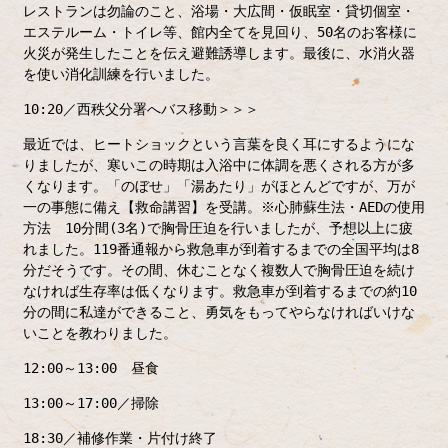
レストランは勿論のこと、浴場・大広間・仮眠室・貸切個室・
エステルーム・トイレ等、館内全てを見回り、50名のお客様に
火災が発生したことを伝え避難誘導します。最後に、水消火器
を使い消化訓練を行いました。
10:20／西秩父分署へバス移動＞＞＞
最近では、ヒートショックという言葉を良く耳にするようにな
りましたが、寒いこの時期は入浴中に体調を悪くされる方が多
くなります。「のぼせ」「湯あたり」がほとんどですが、万が
一の事態に備え【救命講習】を受講。※心肺蘇生法・AEDの使用
方法
10分間(3名)で胸骨圧迫を行いましたが、予想以上に疲
れました。119番通報から救急車が到着するまでの全国平均は8
分だそうです。その間、休むことなく複数人で胸骨圧迫を続け
なければ生存率は低くなります。救急車が到着するまでの約10
分の間に私達ができること、勇気をもってやらなければいけな
いことを教わりました。
12:00～13:00 昼食
13:00～17:00／掃除
18:30／補修作業・片付け終了