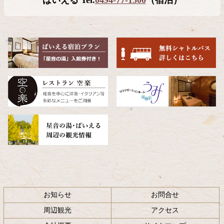
ばいえる Tel.
0494-77-1500
（宿泊）
本
頭
文
へ
の
戻
先
る
頭
へ
戻
る
お知らせ
お問合せ
周辺観光
アクセス