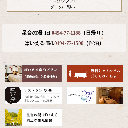
「スタッフブロ
グ」の一覧へ
コ
ペ
ン
ー
テ
ジ
星音の湯 Tel.
0494-77-1188
（日帰り）
ン
の
ツ
先
ばいえる Tel.
0494-77-1500
（宿泊）
本
頭
文
へ
の
戻
先
る
頭
へ
戻
る