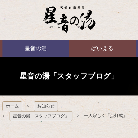
コ
ン
テ
ン
ツ
本
ばいえる
文
星音の湯
ばいえる
へ
ス
キ
ッ
プ
星音の湯「スタッフブログ」
ホーム
お知らせ
一人寂しく「点灯式」
星音の湯「スタッフブログ」