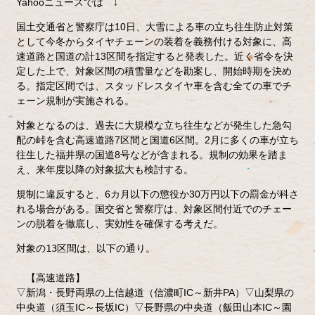
Yahooニュースでは ↓
国土交通省と警察庁は10日、大雪による車の立ち往生防止対策
として今冬からタイヤチェーンの装着を義務付ける対象に、高
速道路と国道の計13区間を指定すると発表した。近く省令を決
定した上で、対象区間の積雪量などを勘案し、開始時期を決め
る。指定区間では、スタッドレスタイヤ車を含む全ての車でチ
ェーン規制が実施される。
対象となるのは、過去に大規模な立ち往生などが発生した急勾
配の峠を含む高速道路7区間と国道6区間。2月に多くの車が立ち
往生した福井県の国道8号などが含まれる。規制の効果を踏ま
え、来年度以降の対象拡大も検討する。
規制に違反すると、6カ月以下の懲役か30万円以下の罰金が科さ
れる場合がある。国交省と警察庁は、対象区間付近でのチェー
ンの脱着を徹底し、実効性を確保する考えだ。
対象の13区間は、以下の通り。
【高速道路】
▽新潟・長野両県の上信越道（信濃町IC～新井PA）▽山梨県の
中央道（須玉IC～長坂IC）▽長野県の中央道（飯田山本IC～園