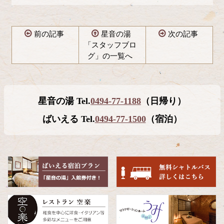
前の記事
星音の湯
次の記事
「スタッフブロ
グ」の一覧へ
コ
ペ
ン
ー
テ
ジ
星音の湯 Tel.
0494-77-1188
（日帰り）
ン
の
ツ
先
ばいえる Tel.
0494-77-1500
（宿泊）
本
頭
文
へ
の
戻
先
る
頭
へ
戻
る