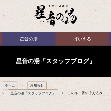
コ
ン
テ
ン
ツ
本
ばいえる
文
星音の湯
ばいえる
へ
ス
キ
ッ
プ
星音の湯「スタッフブログ」
ホーム
お知らせ
この冬一番の冷え込み
星音の湯「スタッフブログ」