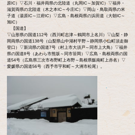
原IC）▽石川・福井両県の北陸道（丸岡IC～加賀IC）▽福井・
滋賀両県の北陸道（木之本IC～今庄IC）▽岡山・鳥取両県の米
子道（湯原IC～江府IC）▽広島・島根両県の浜田道（大朝IC～
旭IC）
【国道】
▽山形県の国道112号（西川町志津～鶴岡市上名川）▽山梨・静
岡両県の国道138号（山梨県山中湖村平野～静岡県小山町須走御
登口）▽新潟県の国道7号（村上市大須戸～同市上大鳥）▽福井
県の国道8号（あわら市熊坂～同市笹岡）▽広島・島根両県の国
道54号（広島県三次市布野町上布野～島根県飯南町上赤名）▽
愛媛県の国道56号（西予市宇和町～大洲市松尾）。