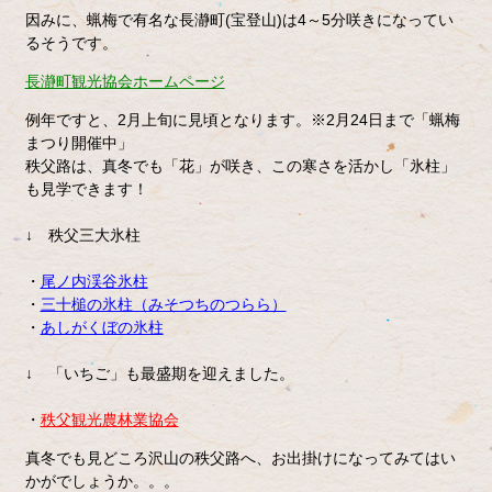
因みに、蝋梅で有名な長瀞町(宝登山)は4～5分咲きになってい
るそうです。
長瀞町観光協会ホームページ
例年ですと、2月上旬に見頃となります。※2月24日まで「蝋梅
まつり開催中」
秩父路は、真冬でも「花」が咲き、この寒さを活かし「氷柱」
も見学できます！
↓ 秩父三大氷柱
・
尾ノ内渓谷氷柱
・
三十槌の氷柱（みそつちのつらら）
・
あしがくぼの氷柱
↓ 「いちご」も最盛期を迎えました。
・
秩父観光農林業協会
真冬でも見どころ沢山の秩父路へ、お出掛けになってみてはい
かがでしょうか。。。