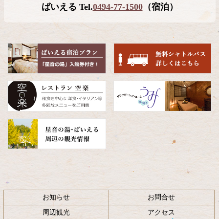
ばいえる Tel.
0494-77-1500
（宿泊）
本
頭
文
へ
の
戻
先
る
頭
へ
戻
る
お知らせ
お問合せ
周辺観光
アクセス