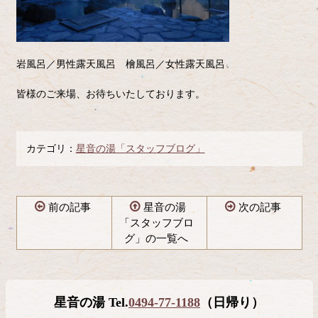
岩風呂／男性露天風呂 檜風呂／女性露天風呂
皆様のご来場、お待ちいたしております。
カテゴリ：
星音の湯「スタッフブログ」
前の記事
星音の湯
次の記事
「スタッフブロ
グ」の一覧へ
コ
ペ
ン
ー
テ
ジ
星音の湯 Tel.
0494-77-1188
（日帰り）
ン
の
ツ
先