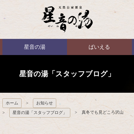
コ
ン
テ
ン
ツ
本
ばいえる
文
星音の湯
ばいえる
へ
ス
キ
ッ
プ
星音の湯「スタッフブログ」
ホーム
お知らせ
真冬でも見どころ沢山
星音の湯「スタッフブログ」