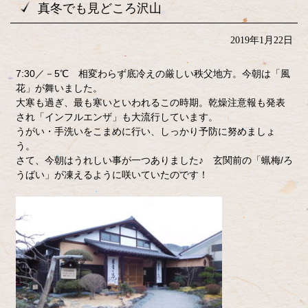
真冬でも見どころ沢山
2019年1月22日
7:30／－5℃ 相変わらず底冷えの厳しい秩父地方。今朝は「風
花」が舞いました。
大寒も過ぎ、最も寒いといわれるこの時期。乾燥注意報も発表
され「インフルエンザ」も大流行しています。
うがい・手洗いをこまめに行い、しっかり予防に努めましょ
う。
さて、今朝はうれしい事が一つありました♪ 玄関前の「蝋梅/ろ
うばい」が凍えるように咲いていたのです！