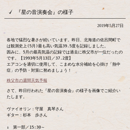
『星の音演奏会』の様子
2019年5月27日
各地で猛烈な暑さが続いています。昨日、北海道の佐呂間町で
は観測史上(5月)最も高い気温39.5度を記録しました。
因みに、5月の最高気温の記録では過去に秩父市が一位だったの
です。【1993年5月13日／37.2度】
エアコンを適切に使用して、こまめな水分補給を心掛け「熱中
症」の予防・対策に努めましょう！
秩父市の週間天気予報
さて、昨日行われた『星の音演奏会』の様子を画像でご紹介い
たします。
ヴァイオリン：守屋 真琴さん
ギター：杉本 歩さん
↓ 第一部／15:30～