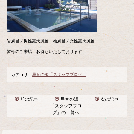
岩風呂／男性露天風呂 檜風呂／女性露天風呂
皆様のご来場、お待ちいたしております。
カテゴリ：
星音の湯「スタッフブログ」
前の記事
星音の湯
次の記事
「スタッフブロ
グ」の一覧へ
コ
ペ
ン
ー
テ
ジ