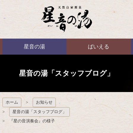
コ
ン
テ
ン
ツ
本
ばいえる
文
星音の湯
ばいえる
へ
ス
キ
ッ
プ
星音の湯「スタッフブログ」
ホーム
お知らせ
星音の湯「スタッフブログ」
『星の音演奏会』の様子