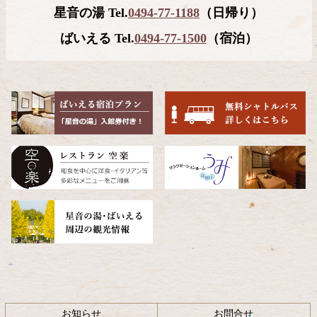
星音の湯 Tel.
0494-77-1188
（日帰り）
ン
の
ツ
先
ばいえる Tel.
0494-77-1500
（宿泊）
本
頭
文
へ
の
戻
先
る
頭
へ
戻
る
お知らせ
お問合せ