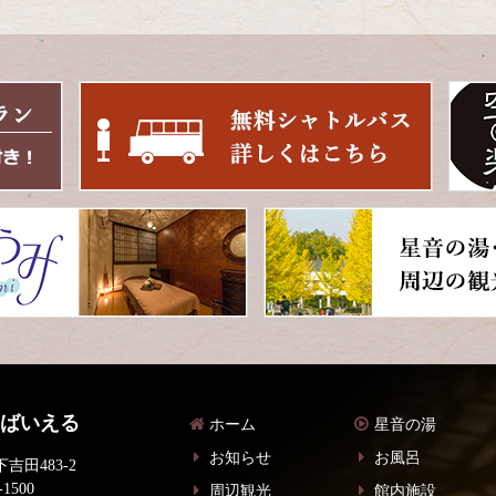
 ばいえる
ホーム
星音の湯
お知らせ
お風呂
吉田483-2
-1500
周辺観光
館内施設