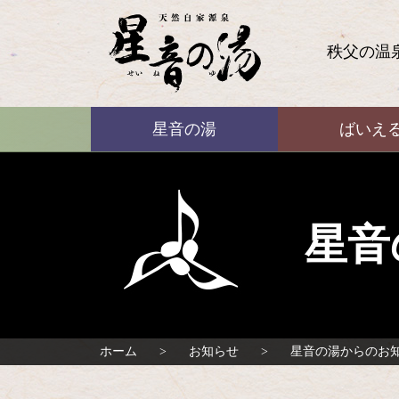
コ
ン
テ
秩父の温
ン
ツ
本
ばいえる
文
星音の湯
ばいえ
へ
ス
キ
ッ
プ
星音
ホーム
お知らせ
星音の湯からのお