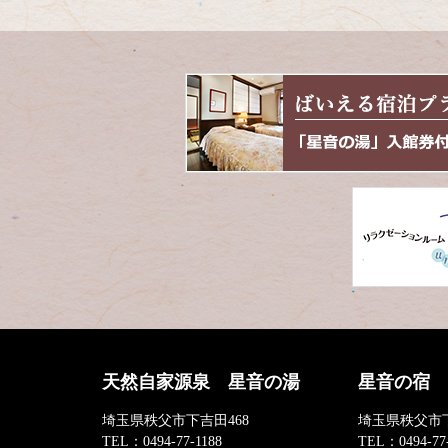
天然自家源泉 星音の湯
星音の宿
埼玉県秩父市下吉田468
埼玉県秩父市下
TEL：
0494-77-1188
TEL：
0494-77