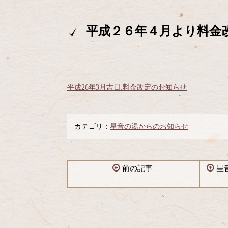
平成２６年４月より料金
平成26年3月吉日.料金改定のお知らせ
カテゴリ：
星音の湯からのお知らせ
前の記事
星
コ
ペ
ン
ー
テ
ジ
ン
の