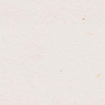
ツ
先
本
頭
文
へ
の
戻
先
る
頭
へ
戻
る