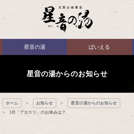
コ
ン
テ
ン
ツ
本
ばいえる
文
星音の湯
ばいえる
へ
ス
キ
ッ
プ
星音の湯からのお知らせ
ホーム
お知らせ
星音の湯からのお知らせ
3月「アカスリ」のお休みは？