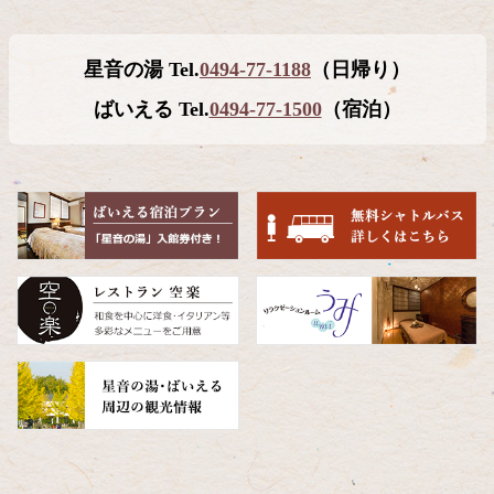
ン
ー
テ
ジ
星音の湯 Tel.
0494-77-1188
（日帰り）
ン
の
ツ
先
ばいえる Tel.
0494-77-1500
（宿泊）
本
頭
文
へ
の
戻
先
る
頭
へ
戻
る