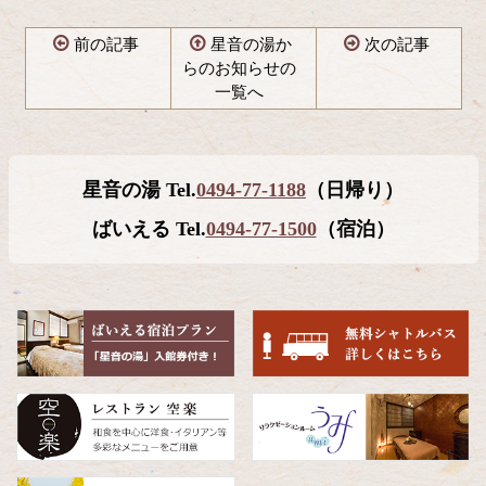
前の記事
星音の湯か
次の記事
らのお知らせの
一覧へ
コ
ペ
ン
ー
テ
ジ
星音の湯 Tel.
0494-77-1188
（日帰り）
ン
の
ツ
先
ばいえる Tel.
0494-77-1500
（宿泊）
本
頭
文
へ
の
戻
先
る
頭
へ
戻
る