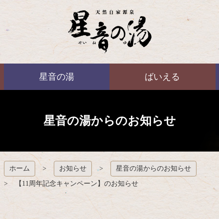
コ
ン
テ
ン
ツ
本
ばいえる
文
星音の湯
ばいえる
へ
ス
キ
ッ
プ
星音の湯からのお知らせ
ホーム
お知らせ
星音の湯からのお知らせ
【11周年記念キャンペーン】のお知らせ