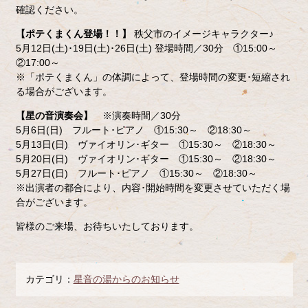
確認ください。
【ポテくまくん登場！！】
秩父市のイメージキャラクター♪
5月12日(土)･19日(土)･26日(土) 登場時間／30分 ①15:00～
②17:00～
※「ポテくまくん」の体調によって、登場時間の変更･短縮され
る場合がございます。
【星の音演奏会】
※演奏時間／30分
5月6日(日) フルート･ピアノ ①15:30～ ②18:30～
5月13日(日) ヴァイオリン･ギター ①15:30～ ②18:30～
5月20日(日) ヴァイオリン･ギター ①15:30～ ②18:30～
5月27日(日) フルート･ピアノ ①15:30～ ②18:30～
※出演者の都合により、内容･開始時間を変更させていただく場
合がございます。
皆様のご来場、お待ちいたしております。
カテゴリ：
星音の湯からのお知らせ