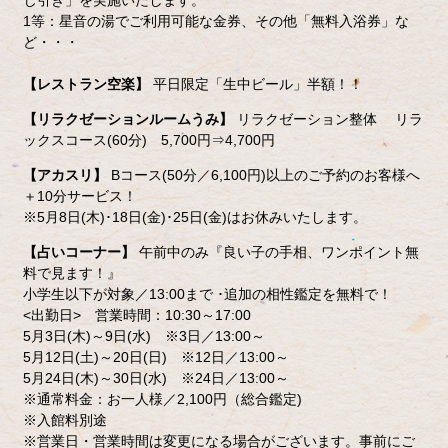
じ引き」を実施いたします。
1等：星音の湯でご利用可能な金券、その他「無料入浴券」な
ど・・・
【レストラン空楽】
平日限定「生中ビール」半額！！
【リラクゼーションルームうみ】
リラクゼーション整体 リラ
ックスコース(60分) 5,700円⇒4,700円
【アカスリ】
Bコース(50分／6,100円)以上のご予約のお客様へ
＋10分サービス！
※5月8日(木)･18日(金)･25日(金)はお休みいたします。
【占いコーナー】
午前中のみ『良い子の手相、ワンポイント無
料で見ます！』
小学生以下が対象／13:00まで ･追加の相性鑑定を無料で！
<出勤日> 営業時間：10:30～17:00
5月3日(木)～9日(水) ※3日／13:00～
5月12日(土)～20日(日) ※12日／13:00～
5月24日(木)～30日(水) ※24日／13:00～
※通常料金：お一人様／2,100円（総合鑑定)
※入館料別途
※営業日・営業時間は変更になる場合がございます。事前にご