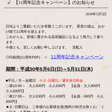
【11周年記念キャンペーン】のお知らせ
2018年5月5日
日頃よりご愛顧いただき有難うございます。 星音の湯は、おか
げ様で11周年を迎えます。
これからも、皆様に愛される温浴施設になるよう努力して参り
ます。
今後とも、宜しくお願い申し上げます。 支配人
11周年記念キャンペーン
◎印刷用(11周年PDF) ⇒
期間：平成30年5月6日(日)～5月31日(木)
■平日／月～金曜日
※土･日曜日／通常休日料金
〇昼10:00～ 大人830円 小人630円 【会員：大人800円
小人600円】
〇夜17:00～ 大人630円 小人430円 【会員：600円 小人
400円】
★土･日曜日は、ご来場のお客様全員(無料の幼児を除く)に「く