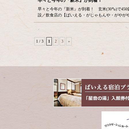
早々と今年の『新米』が到着！
早々と今年の『新米』が到着！ 玄米(30㌔)で4
設／飲食店の【ばいえる・がじゃもんや・がやがや
1 / 3
1
2
3
»
コ
ペ
ン
ー
テ
ジ
ン
の
ツ
先
本
頭
文
へ
の
戻
先
る
頭
へ
戻
る