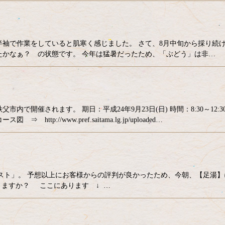
袖で作業をしていると肌寒く感じました。 さて、8月中旬から採り続
たかなぁ？ の状態です。 今年は猛暑だったため、「ぶどう」は非…
で開催されます。 期日：平成24年9月23日(日) 時間：8:30～12:3
tp://www.pref.saitama.lg.jp/uploaded…
ミスト」。 予想以上にお客様からの評判が良かったため、今朝、【足湯】
ますか？ ここにあります ↓ …