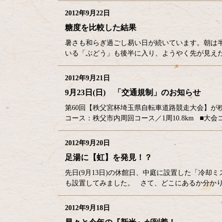
2012年9月22日
糖度を比較した結果
暑さも和らぎ過ごし易い日が続いています。朝は半
いる「ぶどう」も後半に入り、ようやく先が見え
2012年9月21日
9月23日(日) 「交通規制」のお知らせ
第60回【秩父宮杯埼玉県自転車道路競走大会】が秩父市内
コース：秩父市内周回コース／1周10.8km ■大会コース図 ⇒ ht
2012年9月20日
足湯に【虹】を発見！？
先日(9月13日)の休館日、中庭に設置した「冷却
も設置してみました。 さて、どこにあるか分かり
2012年9月18日