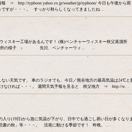
//typhoon.yahoo.co.jp/weather/jp/typhoon/ 今日も午後から雨
うですが・・・。 すっかり秋らしくなってきましたね…
ウィスキー工場があるんです！ (株)ベンチャーウィスキー秩父蒸溜所
hisky.html 蒸溜所の様子 ↓ 先日、ベンチャーウィ…
ない天気です。 車のラジオでも、今日／熊谷地方の最高気温は24℃と
ければ・・・。 週間天気予報を見ると 秩父地方 ⇒ http://w…
の入り(19日)から急に気温が下がり、日中でも過ごし易い日が多くなり
読書の秋」等・・・。 活発に動ける季節です！ 昨晩、…