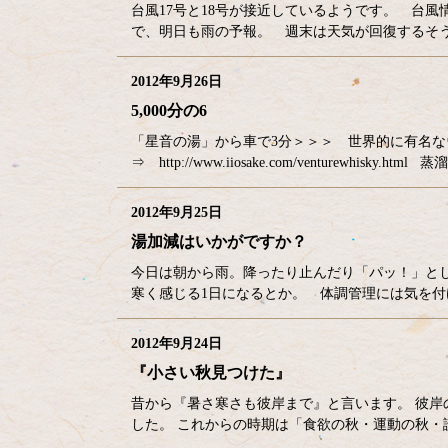
台風17号と18号が接近しているようです。 台風情報 ⇒ http:
で、明日も雨の予報。 週末は天気が回復するそ
2012年9月26日
5,000分の6
「星音の湯」から車で3分＞＞＞ 世界的に有名な
⇒ http://www.iiosake.com/venturew
2012年9月25日
湯加減はいかがですか？
今日は朝から雨。降ったり止んだり「パッ！」とし
寒く感じる1日になるとか。 体調管理には気を付けな
2012年9月24日
『小さい秋見つけた』
昔から『暑さ寒さも彼岸まで』と言います。 彼岸
した。 これからの時期は「食欲の秋・運動の秋・