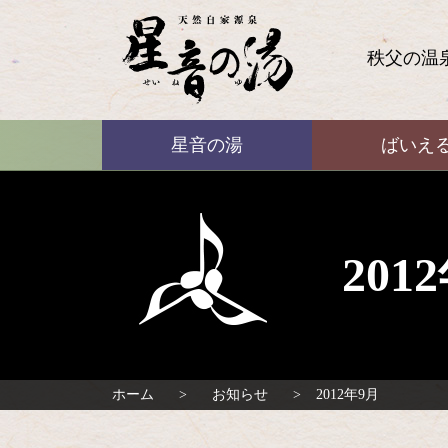
コ
ン
テ
秩父の温
ン
ツ
本
ばいえる
文
星音の湯
ばいえ
へ
ス
キ
ッ
プ
20
ホーム
お知らせ
2012年9月