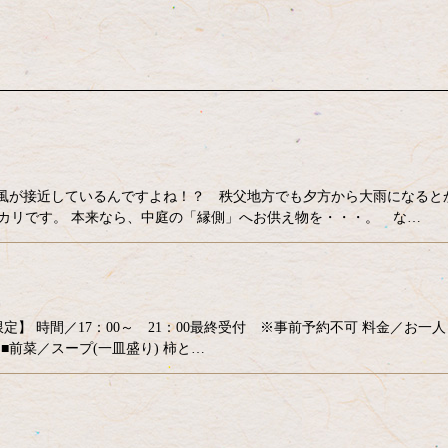
台風が接近しているんですよね！？ 秩父地方でも夕方から大雨になると
ガッカリです。 本来なら、中庭の「縁側」へお供え物を・・・。 な…
5食限定】 時間／17：00～ 21：00最終受付 ※事前予約不可 料金／お一人
スープ(一皿盛り) 柿と…