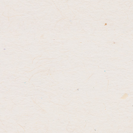
先
る
頭
へ
戻
る