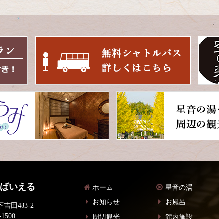
 ばいえる
ホーム
星音の湯
お知らせ
お風呂
吉田483-2
-1500
周辺観光
館内施設