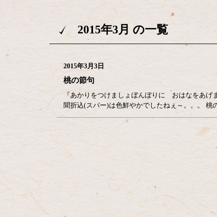
2015年3月 の一覧
2015年3月3日
桃の節句
『あかりをつけましょぼんぼりに おはなをあげま
聞折込(スパー)は色鮮やかでしたねぇ～。。。 
コ
ペ
ン
ー
テ
ジ
ン
の
ツ
先
本
頭
文
へ
の
戻