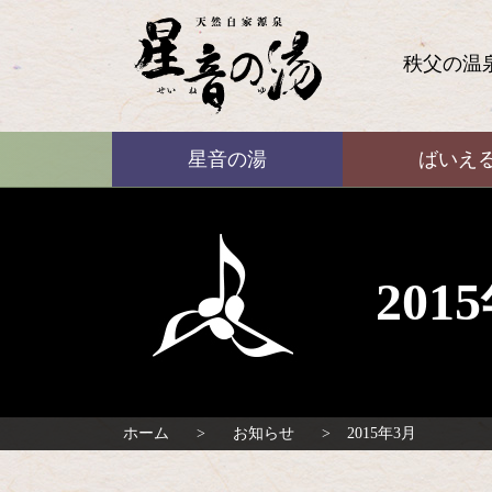
コ
ン
テ
秩父の温
ン
ツ
本
ばいえる
文
星音の湯
ばいえ
へ
ス
キ
ッ
プ
20
ホーム
お知らせ
2015年3月