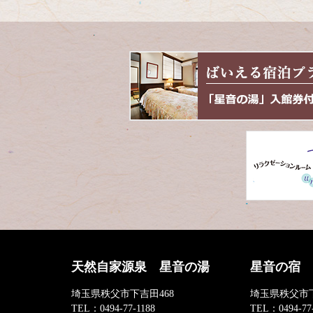
天然自家源泉 星音の湯
星音の宿
埼玉県秩父市下吉田468
埼玉県秩父市下
TEL：
0494-77-1188
TEL：
0494-77