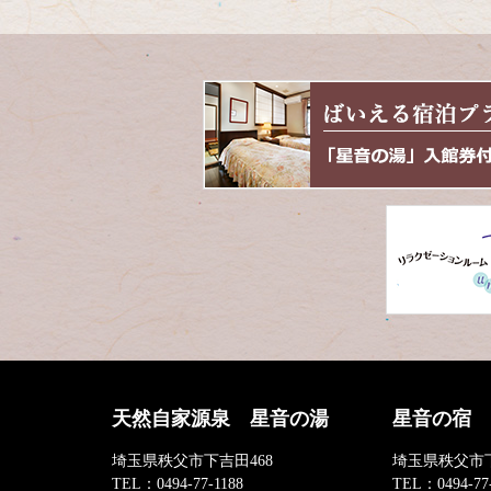
天然自家源泉 星音の湯
星音の宿
埼玉県秩父市下吉田468
埼玉県秩父市下
TEL：
0494-77-1188
TEL：
0494-77