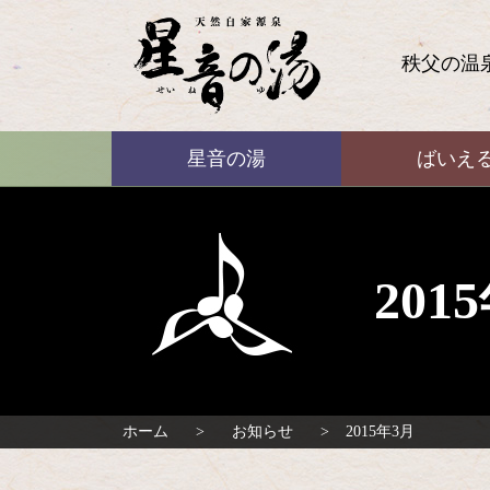
コ
ン
テ
秩父の温
ン
ツ
本
ばいえる
文
星音の湯
ばいえ
へ
ス
キ
ッ
プ
20
ホーム
お知らせ
2015年3月