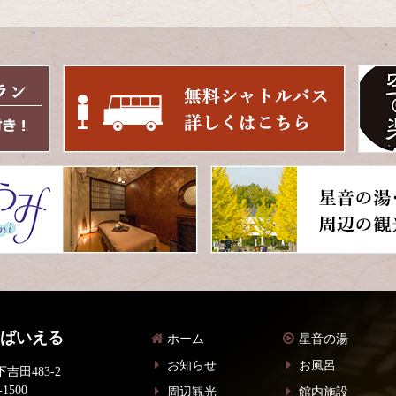
 ばいえる
ホーム
星音の湯
お知らせ
お風呂
吉田483-2
-1500
周辺観光
館内施設