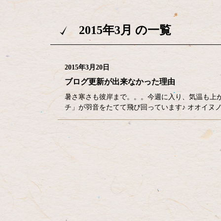
2015年3月 の一覧
2015年3月20日
ブログ更新が出来なかった理由
暑さ寒さも彼岸まで。。。今週に入り、気温も上
チ」が羽音をたてて飛び回っています♪ オオイヌ
コ
ペ
ン
ー
テ
ジ
ン
の
ツ
先
本
頭
文
へ
の
戻