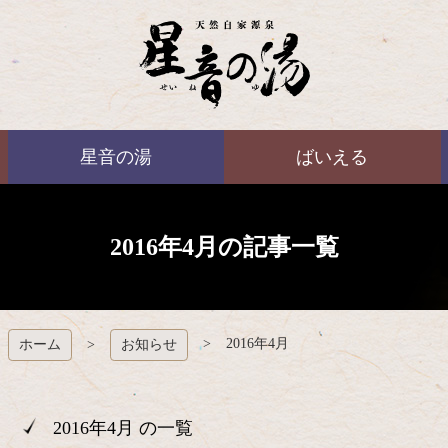
コ
ン
テ
ン
ツ
本
ばいえる
文
星音の湯
ばいえる
へ
ス
キ
ッ
プ
2016年4月の記事一覧
2016年4月
ホーム
お知らせ
2016年4月 の一覧