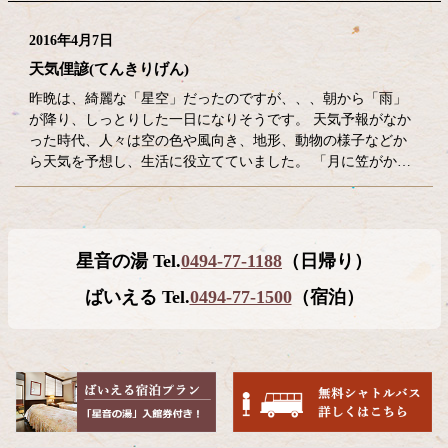
2016年4月7日
天気俚諺(てんきりげん)
昨晩は、綺麗な「星空」だったのですが、、、朝から「雨」
が降り、しっとりした一日になりそうです。 天気予報がなか
った時代、人々は空の色や風向き、地形、動物の様子などか
ら天気を予想し、生活に役立てていました。 「月に笠がか…
コ
ペ
星音の湯 Tel.
0494-77-1188
（日帰り）
ン
ー
テ
ジ
ばいえる Tel.
0494-77-1500
（宿泊）
ン
の
ツ
先
本
頭
文
へ
の
戻
先
る
頭