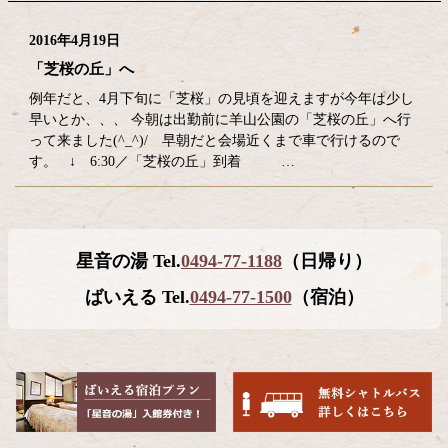
2016年4月19日
「芝桜の丘」へ
例年だと、4月下旬に「芝桜」の見頃を迎えますが今年は少し
早いとか、、、 今朝は出勤前に羊山公園の「芝桜の丘」へ行
って来ました(^_^)/ 早朝だと会場近くまで車で行けるので
す。 ↓ 6:30／「芝桜の丘」到着 …
コ
ペ
星音の湯 Tel.
0494-77-1188
（日帰り）
ン
ー
テ
ジ
ばいえる Tel.
0494-77-1500
（宿泊）
ン
の
ツ
先
本
頭
文
へ
の
戻
先
る
頭