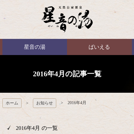
コ
ン
テ
ン
ツ
本
ばいえる
文
星音の湯
ばいえる
へ
ス
キ
ッ
プ
2016年4月の記事一覧
2016年4月
ホーム
お知らせ
2016年4月 の一覧