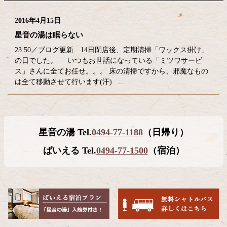
2016年4月15日
星音の湯は眠らない
23:50／ブログ更新 14日閉店後、定期清掃「ワックス掛け」
の日でした。 いつもお世話になっている「ミツワサービ
ス」さんに全てお任せ。。。 床の清掃ですから、邪魔なもの
は全て移動させて行います(汗) …
コ
ペ
星音の湯 Tel.
0494-77-1188
（日帰り）
ン
ー
テ
ジ
ばいえる Tel.
0494-77-1500
（宿泊）
ン
の
ツ
先
本
頭
文
へ
の
戻
先
る
頭