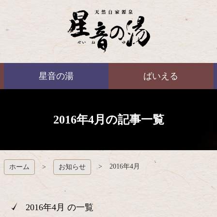
コ
ン
テ
ン
ツ
本
ばいえる
文
星音の湯
ばいえる
へ
ス
キ
ッ
プ
2016年4月の記事一覧
2016年4月
ホーム
お知らせ
2016年4月 の一覧