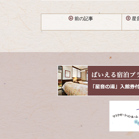
前の記事
星
コ
ペ
ン
ー
テ
ジ
ン
の
ツ
先
本
頭
文
へ
の
戻
先
る
頭
へ
戻
る