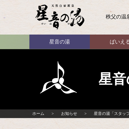
コ
ン
テ
秩父の温
ン
ツ
本
ばいえる
文
星音の湯
ばいえ
へ
ス
キ
ッ
プ
星音
ホーム
お知らせ
星音の湯「スタッ