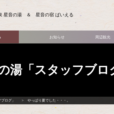
泉 星音の湯 ＆ 星音の宿 ばいえる
る
お知らせ
周辺観光
の湯「スタッフブロ
フブログ」
やっぱり夏でした・・・。