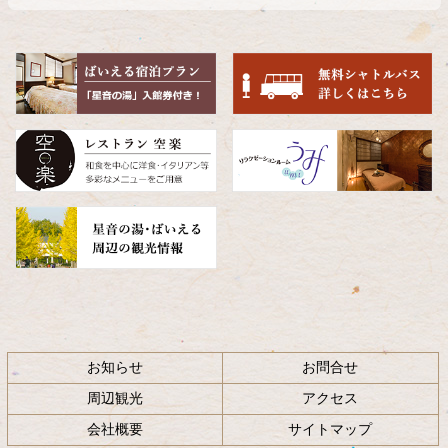
文
へ
の
戻
先
る
頭
へ
戻
る
お知らせ
お問合せ
周辺観光
アクセス
会社概要
サイトマップ