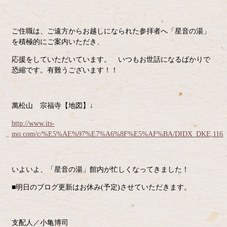
ご住職は、ご遠方からお越しになられた参拝者へ「星音の湯」
を積極的にご案内いただき、
応援をしていただいています。 いつもお世話になるばかりで
恐縮です。有難うございます！！
萬松山 宗福寺【地図】↓
http://www.its-
mo.com/c/%E5%AE%97%E7%A6%8F%E5%AF%BA/DIDX_DKE,11637
いよいよ、「星音の湯」館内が忙しくなってきました！
■明日のブログ更新はお休み(予定)させていただきます。
支配人／小亀博司