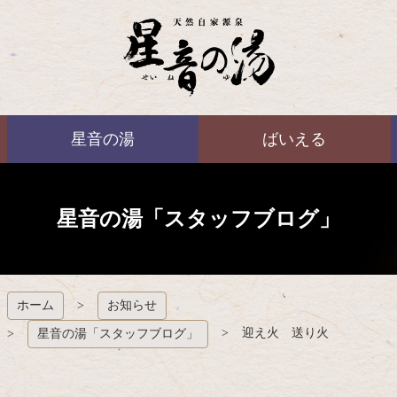
コ
ン
テ
ン
ツ
本
ばいえる
文
星音の湯
ばいえる
へ
ス
キ
ッ
プ
星音の湯「スタッフブログ」
ホーム
お知らせ
迎え火 送り火
星音の湯「スタッフブログ」