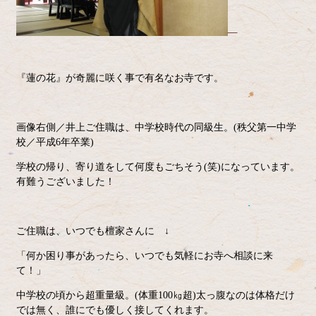
『蓮の花』が奇麗に咲く事で有名なお寺です。
画像右側／井上ご住職は、中学校時代の同級生。(秩父第一中学
校／平成6年卒業)
学校の帰り、寄り道をして何度もごちそう(笑)になっています。
有難うございました！
ご住職は、いつでも檀家さんに ↓
「何か困り事があったら、いつでも気軽にお寺へ相談に来
て！」
中学校の頃から超重量級。(体重100㎏超)太っ腹なのは体格だけ
では無く、誰にでも優しく接してくれます。