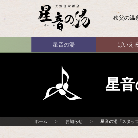
コ
ン
テ
秩父の温
ン
ツ
本
ばいえる
文
星音の湯
ばいえ
へ
ス
キ
ッ
プ
星音
ホーム
お知らせ
星音の湯「スタッ