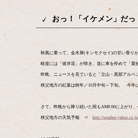
おっ！「イケメン」だっ
秋風に乗って、金木犀(キンモクセイ)の甘い香り
畦道には「彼岸花」が咲き、道に車を停めて「栗
昨晩、ニュースを見ていると「立山・黒部アルペ
秩父地方の紅葉は例年／10月中旬～下旬。 今年
さて、昨晩から降り続いた雨もAM8:00に上がり
秩父地方の天気予報 ⇒
http://weather.yahoo.co.j