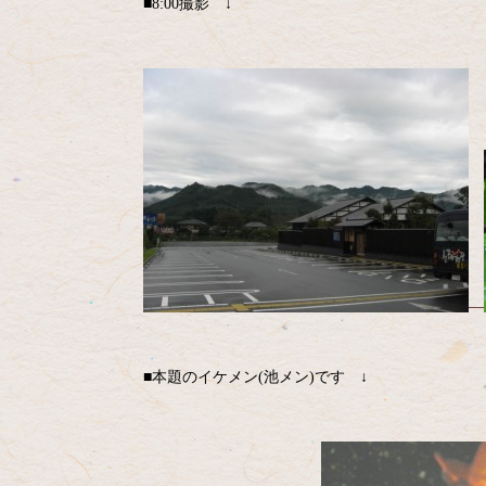
■8:00撮影 ↓
■本題のイケメン(池メン)です ↓