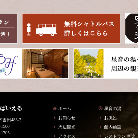
 ばいえる
ホーム
星音の湯
お知らせ
お風呂
吉田483-2
-1500
周辺観光
館内施設
-1705
アクセス
レストラン 空楽