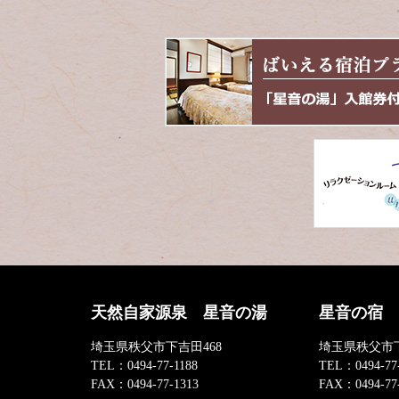
ン
の
ツ
先
本
頭
文
へ
の
戻
先
る
頭
へ
戻
る
天然自家源泉 星音の湯
星音の宿
埼玉県秩父市下吉田468
埼玉県秩父市下
TEL：
0494-77-1188
TEL：
0494-77
FAX：
0494-77-1313
FAX：
0494-77