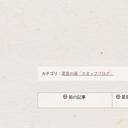
カテゴリ：
星音の湯「スタッフブログ」
前の記事
星
コ
ペ
ン
ー
テ
ジ