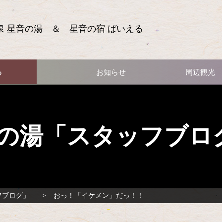
泉 星音の湯 ＆ 星音の宿 ばいえる
る
お知らせ
周辺観光
の湯「スタッフブロ
フブログ」
おっ！「イケメン」だっ！！