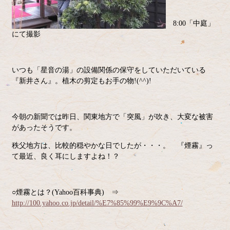
8:00「中庭」
にて撮影
いつも「星音の湯」の設備関係の保守をしていただいている
『新井さん』。植木の剪定もお手の物!(^^)!
今朝の新聞では昨日、関東地方で「突風」が吹き、大変な被害
があったそうです。
秩父地方は、比較的穏やかな日でしたが・・・。 『煙霧』っ
て最近、良く耳にしますよね！？
○煙霧とは？(Yahoo百科事典) ⇒
http://100.yahoo.co.jp/detail/%E7%85%99%E9%9C%A7/