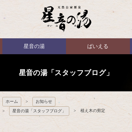
コ
ン
テ
ン
ツ
本
ばいえる
文
星音の湯
ばいえる
へ
ス
キ
ッ
プ
星音の湯「スタッフブログ」
ホーム
お知らせ
植え木の剪定
星音の湯「スタッフブログ」