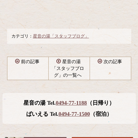
カテゴリ：
星音の湯「スタッフブログ」
前の記事
星音の湯
次の記事
「スタッフブロ
グ」の一覧へ
コ
ペ
ン
ー
テ
ジ
星音の湯 Tel.
0494-77-1188
（日帰り）
ン
の
ツ
先
ばいえる Tel.
0494-77-1500
（宿泊）
本
頭
文
へ
の
戻
先
る