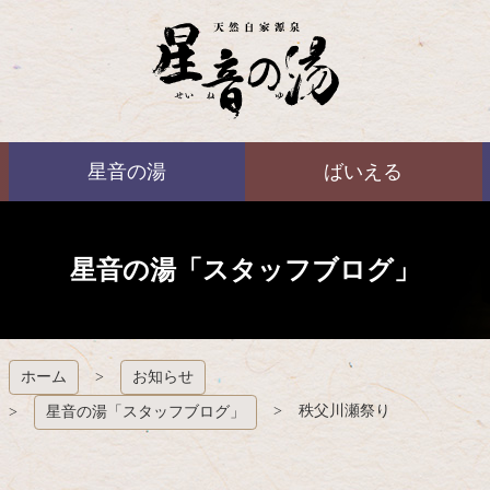
コ
ン
テ
ン
ツ
本
ばいえる
文
星音の湯
ばいえる
へ
ス
キ
ッ
プ
星音の湯「スタッフブログ」
ホーム
お知らせ
秩父川瀬祭り
星音の湯「スタッフブログ」