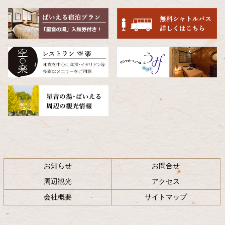
先
る
頭
へ
戻
る
お知らせ
お問合せ
周辺観光
アクセス
会社概要
サイトマップ