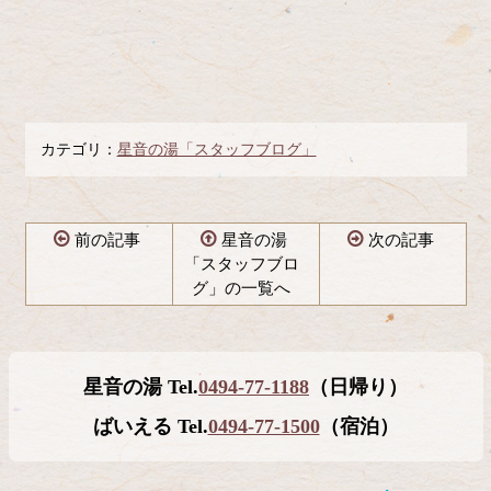
カテゴリ：
星音の湯「スタッフブログ」
前の記事
星音の湯
次の記事
「スタッフブロ
グ」の一覧へ
コ
ペ
ン
ー
テ
ジ
星音の湯 Tel.
0494-77-1188
（日帰り）
ン
の
ツ
先
ばいえる Tel.
0494-77-1500
（宿泊）
本
頭
文
へ
の
戻