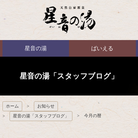
コ
ン
テ
ン
ツ
本
ばいえる
文
星音の湯
ばいえる
へ
ス
キ
ッ
プ
星音の湯「スタッフブログ」
ホーム
お知らせ
今月の暦
星音の湯「スタッフブログ」