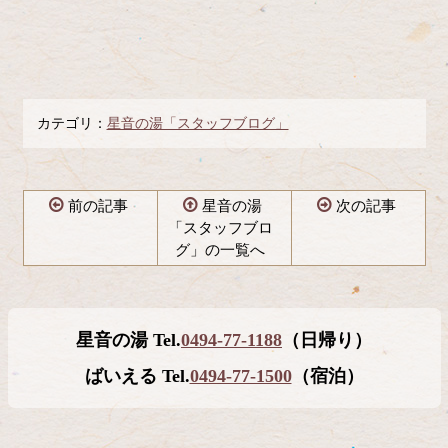
カテゴリ：
星音の湯「スタッフブログ」
前の記事
星音の湯
次の記事
「スタッフブロ
グ」の一覧へ
コ
ペ
ン
ー
テ
ジ
星音の湯 Tel.
0494-77-1188
（日帰り）
ン
の
ツ
先
ばいえる Tel.
0494-77-1500
（宿泊）
本
頭
文
へ
の
戻
先
る