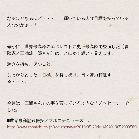
なるほどなるほど・・・。 輝いている人は目標を持っている
人なのかぁ～！
確かに、世界最高峰のエベレストに史上最高齢で登頂した【冒
険家／三浦雄一郎さん】は、とにかく輝いて見えます。
輝きを持ち、保つこと。
しっかりとした「目標」を持ち続け、日々努力精進す
る・・・。
今月は「三浦さん」の事を言っているような「メッセージ」で
した。
■世界最高記録保持／スポニチニュース ↓
http://www.sponichi.co.jp/society/news/2013/05/29/kiji/K2013052900589