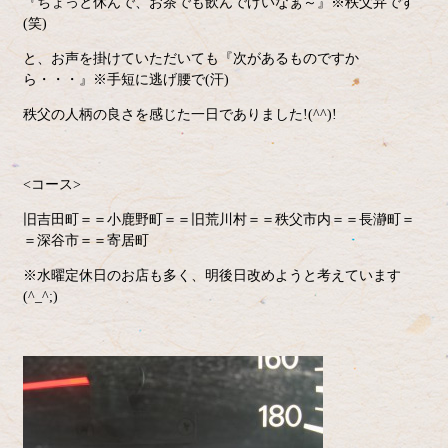
『ちょっと休んで、お茶でも飲んでげいなぁ～』※秩父弁です
(笑)
と、お声を掛けていただいても『次があるものですか
ら・・・』※手短に逃げ腰で(汗)
秩父の人柄の良さを感じた一日でありました!(^^)!
<コース>
旧吉田町＝＝小鹿野町＝＝旧荒川村＝＝秩父市内＝＝長瀞町＝
＝深谷市＝＝寄居町
※水曜定休日のお店も多く、明後日改めようと考えています
(^_^;)