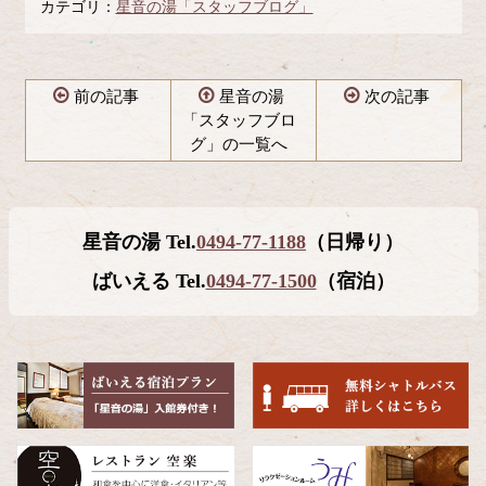
カテゴリ：
星音の湯「スタッフブログ」
前の記事
星音の湯
次の記事
「スタッフブロ
グ」の一覧へ
コ
ペ
ン
ー
テ
ジ
星音の湯 Tel.
0494-77-1188
（日帰り）
ン
の
ツ
先
ばいえる Tel.
0494-77-1500
（宿泊）
本
頭
文
へ
の
戻
先
る
頭
へ
戻
る