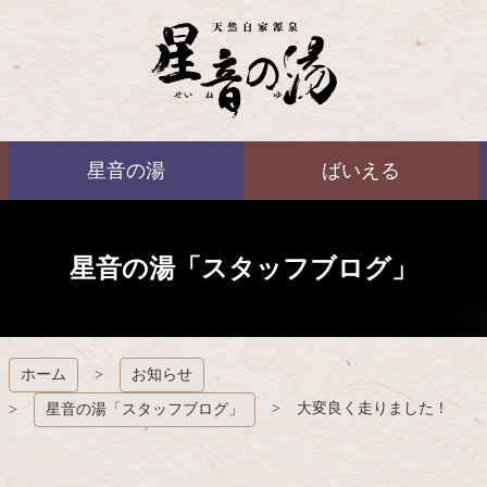
コ
ン
テ
ン
ツ
本
ばいえる
文
星音の湯
ばいえる
へ
ス
キ
ッ
プ
星音の湯「スタッフブログ」
ホーム
お知らせ
大変良く走りました！
星音の湯「スタッフブログ」