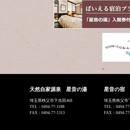
本
頭
文
へ
の
戻
先
る
頭
へ
戻
る
天然自家源泉 星音の湯
星音の宿
埼玉県秩父市下吉田468
埼玉県秩父市下
TEL：
0494-77-1188
TEL：
0494-77
FAX：
0494-77-1313
FAX：
0494-77