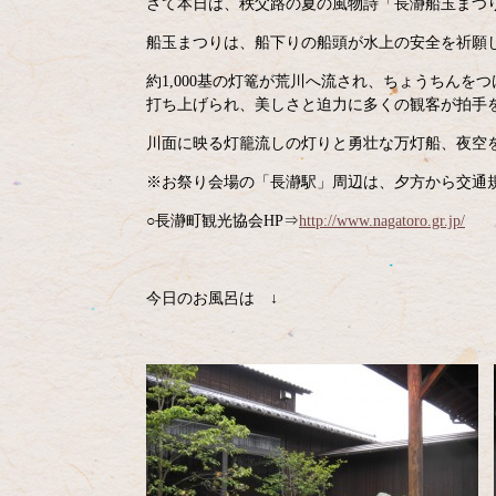
さて本日は、秩父路の夏の風物詩「長瀞船玉まつ
船玉まつりは、船下りの船頭が水上の安全を祈願
約1,000基の灯篭が荒川へ流され、ちょうちんを
打ち上げられ、美しさと迫力に多くの観客が拍手
川面に映る灯籠流しの灯りと勇壮な万灯船、夜空
※お祭り会場の「長瀞駅」周辺は、夕方から交通
○長瀞町観光協会HP⇒
http://www.nagatoro.gr.jp/
今日のお風呂は ↓