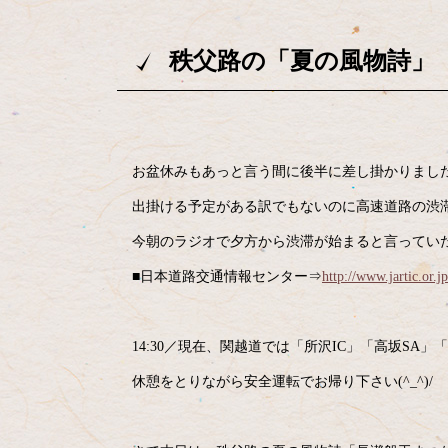
秩父路の「夏の風物詩」
お盆休みもあっと言う間に後半に差し掛かりまし
出掛ける予定がある訳でもないのに高速道路の渋
今朝のラジオで夕方から渋滞が始まると言っていた
■日本道路交通情報センター⇒
http://www.jartic.or.jp
14:30／現在、関越道では「所沢IC」「高坂SA
休憩をとりながら安全運転でお帰り下さい(^_^)/