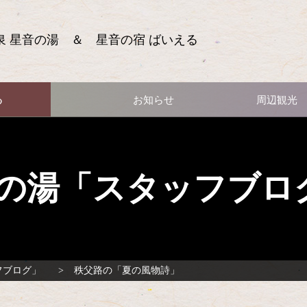
泉 星音の湯 ＆ 星音の宿 ばいえる
る
お知らせ
周辺観光
の湯「スタッフブロ
フブログ」
秩父路の「夏の風物詩」