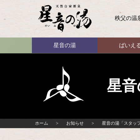
コ
ン
テ
秩父の温
ン
ツ
本
ばいえる
文
星音の湯
ばいえ
へ
ス
キ
ッ
プ
星音
ホーム
お知らせ
星音の湯「スタッ