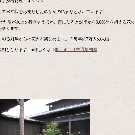
り」が行われます＞＞＞
して水神様をお祀りしたのがその始まりとされています。
つけた船が水上を行き交うほか、夜になると対岸から3,000発を超える花
を送ります。
を彩る対岸からの花火が楽しめます。※毎年約7万人の人出
規制となります。■詳しくは⇒
船玉まつり交通規制図