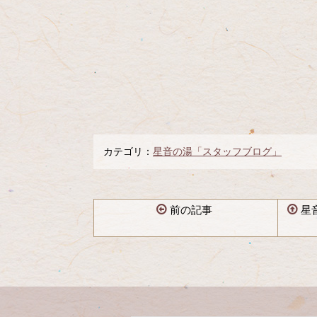
カテゴリ：
星音の湯「スタッフブログ」
前の記事
星
コ
ペ
ン
ー
テ
ジ
ン
の
ツ
先