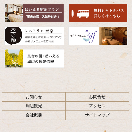
先
る
頭
へ
戻
る
お知らせ
お問合せ
周辺観光
アクセス
会社概要
サイトマップ