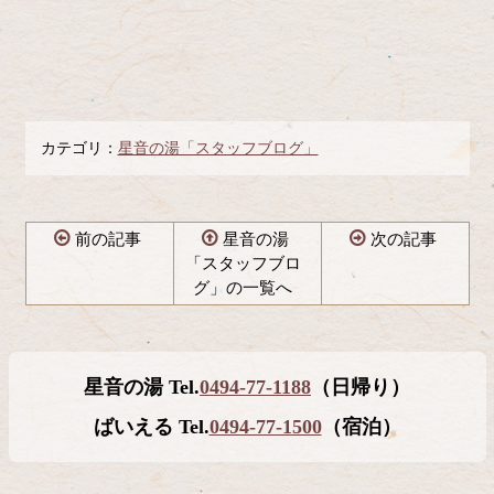
カテゴリ：
星音の湯「スタッフブログ」
前の記事
星音の湯
次の記事
「スタッフブロ
グ」の一覧へ
コ
ペ
ン
ー
テ
ジ
星音の湯 Tel.
0494-77-1188
（日帰り）
ン
の
ツ
先
ばいえる Tel.
0494-77-1500
（宿泊）
本
頭
文
へ
の
戻