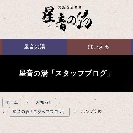
コ
ン
テ
ン
ツ
本
ばいえる
文
星音の湯
ばいえる
へ
ス
キ
ッ
プ
星音の湯「スタッフブログ」
ホーム
お知らせ
ポンプ交換
星音の湯「スタッフブログ」