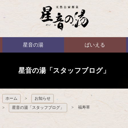
コ
ン
テ
ン
ツ
本
ばいえる
文
星音の湯
ばいえる
へ
ス
キ
ッ
プ
星音の湯「スタッフブログ」
ホーム
お知らせ
福寿草
星音の湯「スタッフブログ」