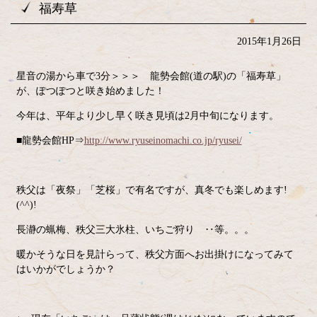
福寿草
2015年1月26日
星音の湯から車で3分＞＞＞ 龍勢会館(道の駅)の「福寿草」
が、ぽつぽつと咲き始めました！
今年は、平年より少し早く咲き見頃は2月中旬になります。
■龍勢会館HP⇒
http://www.ryuseinomachi.co.jp/ryusei/
秩父は「夜祭」「芝桜」で有名ですが、真冬でも楽しめます!
(^^)!
長瀞の蝋梅、秩父三大氷柱、いちご狩り ‥等。。。
暖かそうな日を見計らって、秩父方面へお出掛けになってみて
はいかがでしょうか？