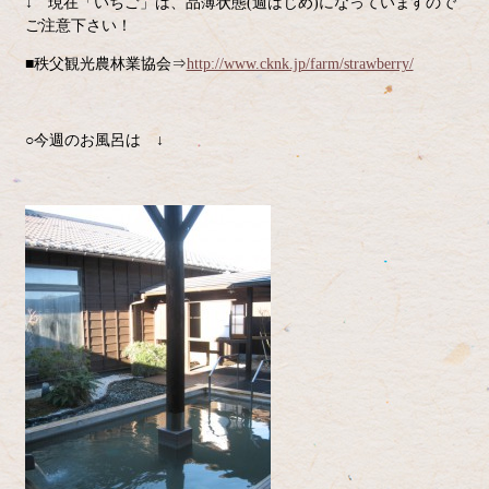
↓ 現在「いちご」は、品薄状態(週はじめ)になっていますので
ご注意下さい！
■秩父観光農林業協会⇒
http://www.cknk.jp/farm/strawberry/
○今週のお風呂は ↓