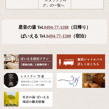
「スタッフブロ
グ」の一覧へ
コ
ペ
ン
ー
テ
ジ
星音の湯 Tel.
0494-77-1188
（日帰り）
ン
の
ツ
先
ばいえる Tel.
0494-77-1500
（宿泊）
本
頭
文
へ
の
戻
先
る
頭
へ
戻
る