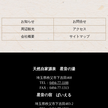
お知らせ
お問合せ
周辺観光
アクセス
会社概要
サイトマップ
天然自家源泉 星音の湯
埼玉県秩父市下吉田468
TEL：
0494-77-1188
FAX：
0494-77-1313
星音の宿 ばいえる
埼玉県秩父市下吉田483-2