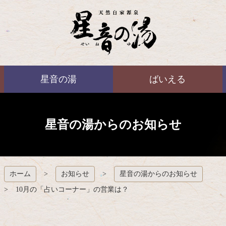
コ
ン
テ
ン
ツ
本
ばいえる
文
星音の湯
ばいえる
へ
ス
キ
ッ
プ
星音の湯からのお知らせ
ホーム
お知らせ
星音の湯からのお知らせ
10月の「占いコーナー」の営業は？