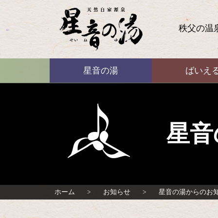
コ
ン
テ
秩父の温
ン
ツ
本
ばいえる
文
星音の湯
ばいえ
へ
ス
キ
ッ
プ
星音
ホーム
お知らせ
星音の湯からのお