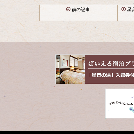
前の記事
星
コ
ペ
ン
ー
テ
ジ
ン
の
ツ
先
本
頭
文
へ
の
戻
先
る
頭
へ
戻
る