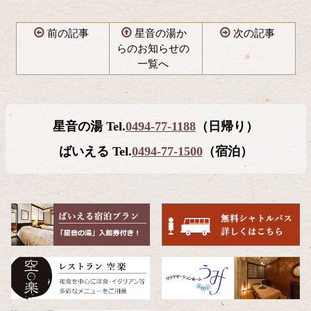
前の記事
星音の湯か
次の記事
らのお知らせの
一覧へ
コ
ペ
ン
ー
テ
ジ
星音の湯 Tel.
0494-77-1188
（日帰り）
ン
の
ツ
先
ばいえる Tel.
0494-77-1500
（宿泊）
本
頭
文
へ
の
戻
先
る
頭
へ
戻
る