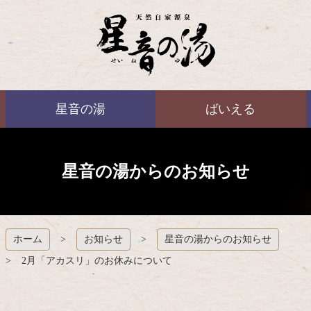
コ
ン
テ
ン
ツ
本
ばいえる
文
星音の湯
ばいえる
へ
ス
キ
ッ
プ
星音の湯からのお知らせ
ホーム
お知らせ
星音の湯からのお知らせ
2月「アカスリ」のお休みについて