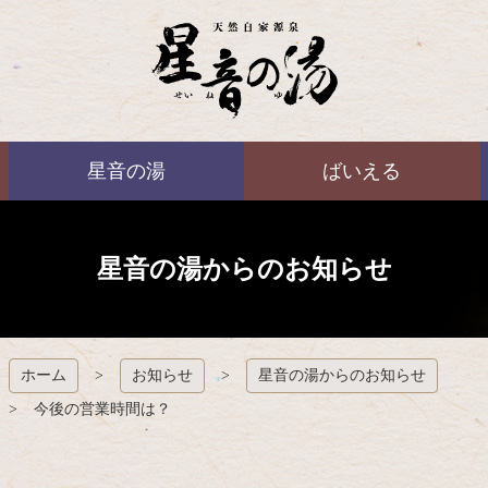
コ
ン
テ
ン
ツ
本
ばいえる
文
星音の湯
ばいえる
へ
ス
キ
ッ
プ
星音の湯からのお知らせ
ホーム
お知らせ
星音の湯からのお知らせ
今後の営業時間は？