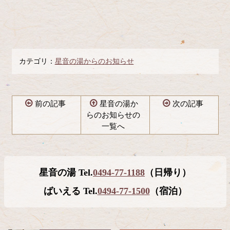
カテゴリ：
星音の湯からのお知らせ
前の記事
星音の湯か
次の記事
らのお知らせの
一覧へ
コ
ペ
ン
ー
テ
ジ
星音の湯 Tel.
0494-77-1188
（日帰り）
ン
の
ツ
先
ばいえる Tel.
0494-77-1500
（宿泊）
本
頭
文
へ
の
戻
先
る