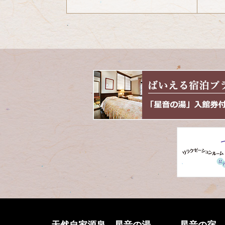
コ
ペ
ン
ー
テ
ジ
ン
の
ツ
先
本
頭
文
へ
の
戻
先
る
頭
へ
戻
る