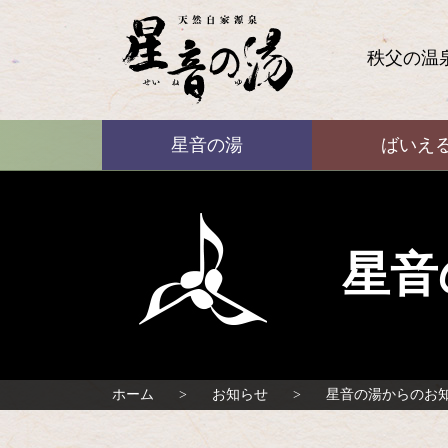
コ
ン
テ
秩父の温
ン
ツ
本
ばいえる
文
星音の湯
ばいえ
へ
ス
キ
ッ
プ
星音
ホーム
お知らせ
星音の湯からのお