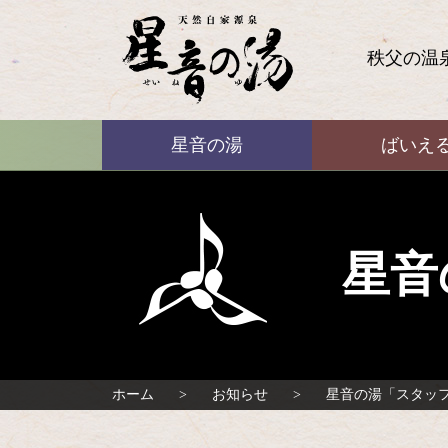
コ
ン
テ
秩父の温
ン
ツ
本
ばいえる
文
星音の湯
ばいえ
へ
ス
キ
ッ
プ
星音
ホーム
お知らせ
星音の湯「スタッ