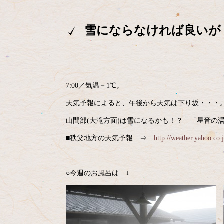
雪にならなければ良いが
7:00／気温－1℃。
天気予報によると、午後から天気は下り坂・・・。夕
山間部(大滝方面)は雪になるかも！？ 「星音の
■秩父地方の天気予報 ⇒
http://weather.yahoo.co.
○今週のお風呂は ↓