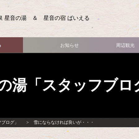
泉 星音の湯 ＆ 星音の宿 ばいえる
る
お知らせ
周辺観光
の湯「スタッフブロ
フブログ」
雪にならなければ良いが・・・