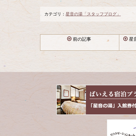
カテゴリ：
星音の湯「スタッフブログ」
前の記事
星
コ
ペ
ン
ー
テ
ジ
ン
の
ツ
先
本
頭
文
へ
の
戻
先
る
頭
へ
戻
る