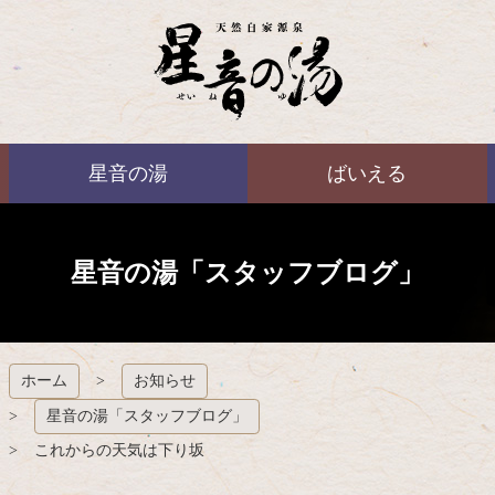
コ
ン
テ
ン
ツ
本
ばいえる
文
星音の湯
ばいえる
へ
ス
キ
ッ
プ
星音の湯「スタッフブログ」
ホーム
お知らせ
星音の湯「スタッフブログ」
これからの天気は下り坂