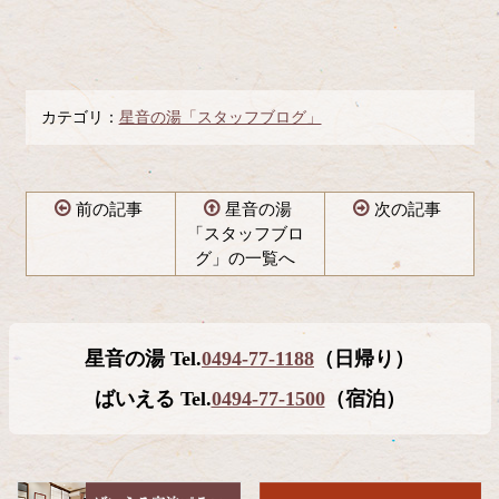
カテゴリ：
星音の湯「スタッフブログ」
前の記事
星音の湯
次の記事
「スタッフブロ
グ」の一覧へ
コ
ペ
ン
ー
テ
ジ
星音の湯 Tel.
0494-77-1188
（日帰り）
ン
の
ツ
先
ばいえる Tel.
0494-77-1500
（宿泊）
本
頭
文
へ
の
戻
先
る
頭