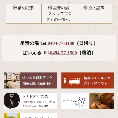
前の記事
星音の湯
次の記事
「スタッフブロ
グ」の一覧へ
コ
ペ
ン
ー
テ
ジ
星音の湯 Tel.
0494-77-1188
（日帰り）
ン
の
ツ
先
ばいえる Tel.
0494-77-1500
（宿泊）
本
頭
文
へ
の
戻
先
る
頭
へ
戻
る