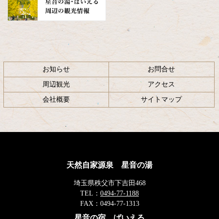
お知らせ
お問合せ
周辺観光
アクセス
会社概要
サイトマップ
天然自家源泉 星音の湯
埼玉県秩父市下吉田468
TEL：
0494-77-1188
FAX：
0494-77-1313
星音の宿 ばいえる