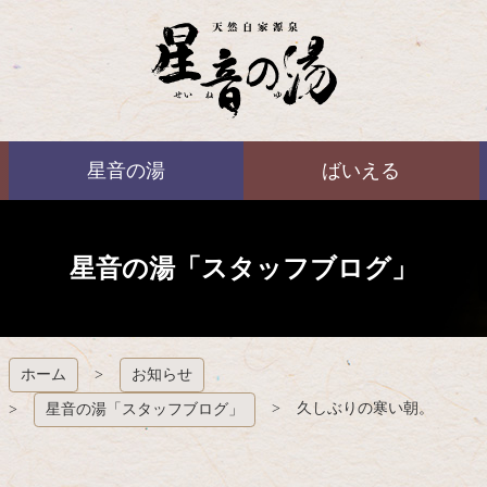
コ
ン
テ
ン
ツ
本
ばいえる
文
星音の湯
ばいえる
へ
ス
キ
ッ
プ
星音の湯「スタッフブログ」
ホーム
お知らせ
久しぶりの寒い朝。
星音の湯「スタッフブログ」