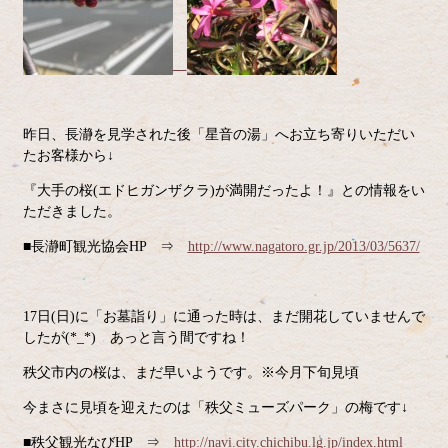
昨日、長瀞を見学された後「星音の湯」へお立ち寄りいただい
たお客様から↓
『大手の桜(エドヒガンザクラ)が満開だったよ！』との情報をい
ただきました。
■長瀞町観光協会HP ⇒
http://www.nagatoro.gr.jp/2013/03/5637/
17日(日)に「お墓詣り」に通った時は、まだ開花していませんで
したが(*_*) あっと言う間ですね！
秩父市内の桜は、まだ早いようです。※今月下旬見頃
今まさに見頃を迎えたのは「秩父ミューズパーク」の梅です↓
■秩父観光なびHP ⇒
http://navi.city.chichibu.lg.jp/index.html